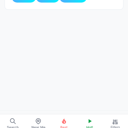
About Us
Search
Near Me
Best
Hot!
Filters