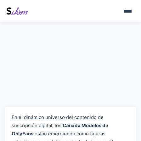
Canada Modelos de OnlyFans –
Descubre las estrellas
canadienses en Sjom.org
En el dinámico universo del contenido de
suscripción digital, los
Canada Modelos de
OnlyFans
están emergiendo como figuras